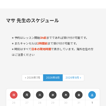
マサ 先生のスケジュール
予約はレッスン開始
3
h
前
までであれば受け付け可能です。
またキャンセルは
2時間前
まで受け付け可能です。
時刻はすべて
日本の現地時間
で表示しています。海外在住の方
はご注意ください
« 2026年7月
2026年8月
2026年9月 »
日
月
火
水
木
金
土
26
27
28
29
30
31
1