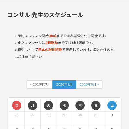
コンサル 先生のスケジュール
予約はレッスン開始
3
h
前
までであれば受け付け可能です。
またキャンセルは
2時間前
まで受け付け可能です。
時刻はすべて
日本の現地時間
で表示しています。海外在住の方
はご注意ください
« 2026年7月
2026年8月
2026年9月 »
日
月
火
水
木
金
土
26
27
28
29
30
31
1