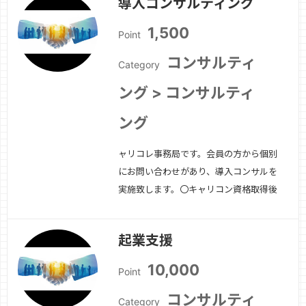
導入コンサルティング
1,500
Point
コンサルティ
Category
ング > コンサルティ
ング
ャリコレ事務局です。会員の方から個別
にお問い合わせがあり、導入コンサルを
実施致します。〇キャリコン資格取得後
何もしていないが、どうしたらいいの
か？〇転職しようとしているが、この資
起業支援
格だけでいいのか。〇年間120万ぐらい
の収入が稼げないか。〇起業したいと考
10,000
Point
えている。〇すでに副業はしているが上
手くいかない…
続きを見る »
コンサルティ
Category