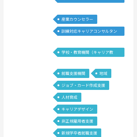
の両立など）と学生の活躍推進。2級1
能士
級試…
続きを見る »
産業カウンセラー
訓練対応キャリアコンサルタン
ト
学校・教育機関（キャリア教
育）
就職支援機関
地域
ジョブ・カード作成支援
人材育成
キャリアデザイン
非正規雇用者支援
新規学卒者就職支援