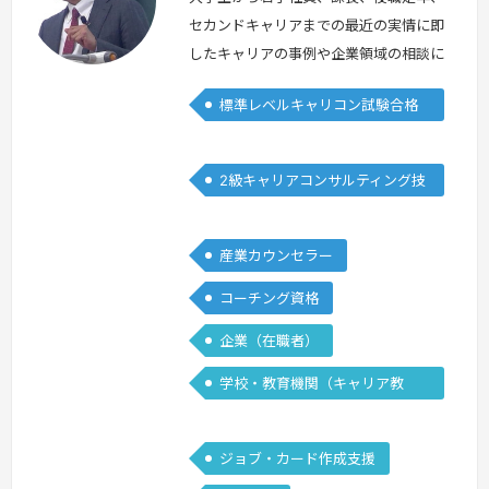
セカンドキャリアまでの最近の実情に即
したキャリアの事例や企業領域の相談に
対応することができます。現在、企業
標準レベルキャリコン試験合格
(在職者)で人材育成、キャリア支援室の
者
代表に就いている他、大学でキャリア教
育の講師も行っています。資格取得を目
2級キャリアコンサルティング技
指している方は、皆さんそれぞれに持ち
能士
味があるはずです。クライアントへの関
わり方を一緒に考えていきましょう！キ
産業カウンセラー
ャリア支援や研修の例として、新入社員
コーチング資格
研修…
続きを見る »
企業（在職者）
学校・教育機関（キャリア教
育）
ジョブ・カード作成支援