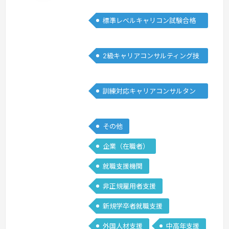
の方が多くいらっしゃる事と思いま
標準レベルキャリコン試験合格
す。 私自身も合格するまでは同じよ
者
うな経験をし、試行錯誤をどの程度の評
価点がつくのかなど実体験を踏まえた経
2級キャリアコンサルティング技
験者ならではの練習方法やポイントなど
能士
のフィードバックが出来る物と思いま
す。 ぜひ皆さんと一緒に合格を目指し
訓練対応キャリアコンサルタン
ていければと思いますので、ロールプレ
ト
イ練習方法…
続きを見る »
その他
企業（在職者）
就職支援機関
非正規雇用者支援
新規学卒者就職支援
外国人材支援
中高年支援