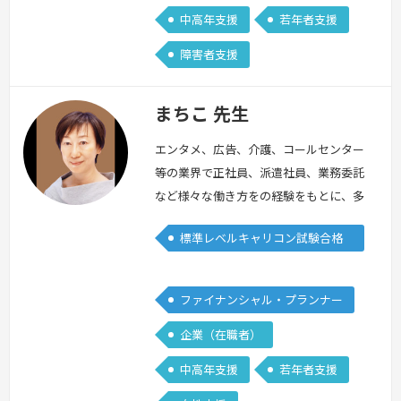
中高年支援
若年者支援
障害者支援
まちこ 先生
エンタメ、広告、介護、コールセンター
等の業界で正社員、派遣社員、業務委託
など様々な働き方をの経験をもとに、多
様な業種と働き方で培った経験を取り入
標準レベルキャリコン試験合格
れながら、プロットのバリエーションを
者
用意しています。早期退職、介護問題、
中高年や若年層の就職・転職、不本意な
ファイナンシャル・プランナー
異動や評価など、いろんなケースを経験
企業（在職者）
することで、共通のポイントが見えてく
ると思います。皆さんがご自身で“コ
中高年支援
若年者支援
ツ”を掴んでいただけるよう、具体的な