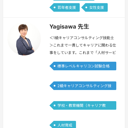
若年者支援
女性支援
Yagisawa 先生
＜1級キャリアコンサルティング技能士
＞これまで一貫してキャリアに関わる仕
事をしています。これまで「人材サービ
ス会社での派遣スタッフの方の就業フォ
標準レベルキャリコン試験合格
ロー」「大手関連会社での人事部にて従
者
業員の休職・復職支援」「大学のキャリ
アセンターでの学生の就職活動支援（現
2級キャリアコンサルティング技
在も就業中です）」を主に経験してきま
能士
した。私は大学生の時に「働く時間は人
生の多くを占めているから、この時間が
学校・教育機関（キャリア教
満足できたらきっと満足する人生になる
育）
はず…
続きを見る »
人材育成