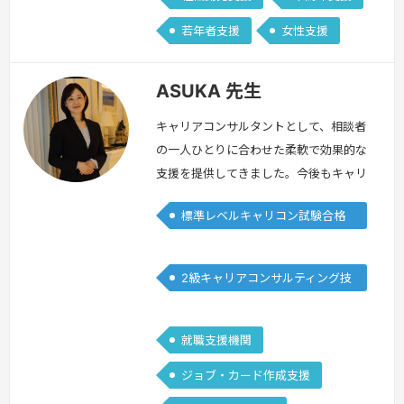
若年者支援
女性支援
ASUKA 先生
キャリアコンサルタントとして、相談者
の一人ひとりに合わせた柔軟で効果的な
支援を提供してきました。今後もキャリ
アコンサルタントを育成する立場とし
標準レベルキャリコン試験合格
て、実践的でわかりやすい指導を心が
者
け、受講生の成長を支援したいと考えて
います。私自身キャリアコンサルタント
2級キャリアコンサルティング技
の学びは常に新鮮で毎回新たな気づきが
能士
あり、楽しいと感じています。是非その
楽しさを感じられる時間にしていきまし
就職支援機関
ょう。
続きを見る »
ジョブ・カード作成支援