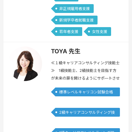
非正規雇用者支援
新規学卒者就職支援
若年者支援
女性支援
TOYA 先生
≪１級キャリアコンサルティング技能士
≫ 1級技能士、2級技能士を目指す方
が未来の扉を開けるようにサポ―トさせ
ていただきます。現在、厚生労働省委託
標準レベルキャリコン試験合格
事業に参画し企業在職者のカウンセリン
者
グを実施し個人と組織の課題解決に関わ
っております。他方、国立大学、公立大
2級キャリアコンサルティング技
学でキャリア講座、キャリア支援を実
能士
施。同時に研修講師として活動しており
ます。強みは若年層からセカンドキャリ