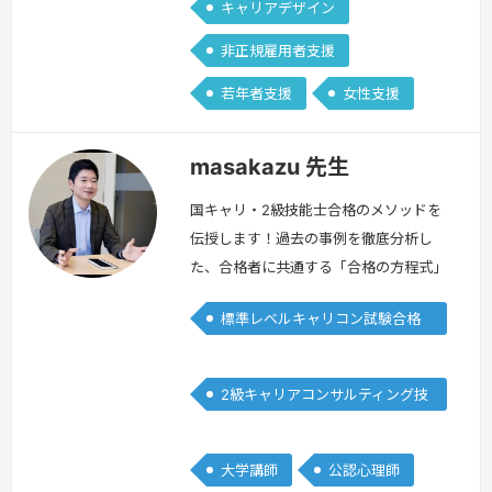
キャリアデザイン
非正規雇用者支援
若年者支援
女性支援
masakazu 先生
国キャリ・2級技能士合格のメソッドを
伝授します！過去の事例を徹底分析し
た、合格者に共通する「合格の方程式」
を解説します。さらに、講師が作成した
標準レベルキャリコン試験合格
面接事例（ロールプレイケース）をベー
者
スにした「想定シナリオ」を使って、面
接試験に対応できる実力を養成します。
2級キャリアコンサルティング技
「合格の方程式」と「想定シナリオ」を
能士
ベースに練習することで、合格メソッド
を身につけ、合格を確実にしましょう！
大学講師
公認心理師