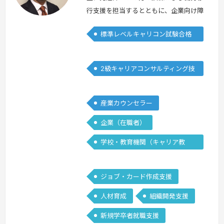
行支援を担当するとともに、企業向け障
がい者雇用に関するコンサルティングを
標準レベルキャリコン試験合格
しております。並行して中高生のキャリ
者
ア教育、職業ガイダンス講師として、教
壇に立たせて頂いております。よろしく
2級キャリアコンサルティング技
お願い致します。
続きを見る »
能士
産業カウンセラー
企業（在職者）
学校・教育機関（キャリア教
育）
ジョブ・カード作成支援
人材育成
組織開発支援
新規学卒者就職支援