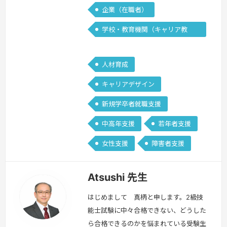
【面接個別指導の進め方】まずは講師オ
企業（在職者）
リジナ…
続きを見る »
学校・教育機関（キャリア教
育）
人材育成
キャリアデザイン
新規学卒者就職支援
中高年支援
若年者支援
女性支援
障害者支援
Atsushi 先生
はじめまして 真柄と申します。2級技
能士試験に中々合格できない、どうした
ら合格できるのかを悩まれている受験生