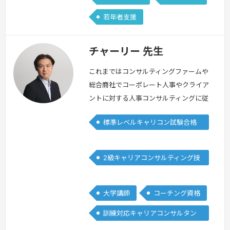
若年者支援
チャーリー 先生
これまではコンサルティングファームや
総合商社でコーポレート人事やクライア
ントに対する人事コンサルティングに従
事する傍ら、長年に渡りライフワークと
標準レベルキャリコン試験合格
してキャリアカウンセリングやコーチン
者
グに取り組み、自律的なキャリア開発や
業績向上に向けた組織力強化を支援して
2級キャリアコンサルティング技
きました。何事もそうですが、一人の頭
能士
で考えたり、頑張ったりするのには限界
があります。自己流の勉強ではなかなか
大学講師
コーチング資格
難しい部分もあると思いますので、まず
訓練対応キャリアコンサルタン
はし…
続きを見る »
ト