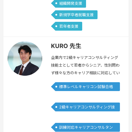
組織開発支援
新規学卒者就職支援
若年者支援
KURO 先生
企業内で2級キャリアコンサルティング
技能士として若者からシニア、性別問わ
ず様々な方のキャリア相談に対応してい
ます。自身のロールプレイの試験では、
標準レベルキャリコン試験合格
実務での面談やセルフ・キャリアドック
者
の企画・運営を通じて学習したことや経
験がいきました。試験に挑む方、一人ひ
2級キャリアコンサルティング技
とりの取得に向けた期待はよくわかりま
能士
す。不安に思う気持ちもわかります。皆
さんが思い描く未来へと歩めるように、
訓練対応キャリアコンサルタン