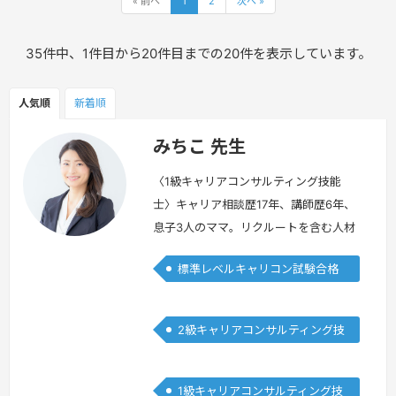
« 前へ
1
2
次へ »
35件中、1件目から20件目までの20件を表示しています。
人気順
新着順
みちこ 先生
〈1級キャリアコンサルティング技能
士〉キャリア相談歴17年、講師歴6年、
息子3人のママ。リクルートを含む人材
会社でキャリアアドバイザーを10年経
標準レベルキャリコン試験合格
て独立し7年目。企業の採用コンサルテ
者
ィングや女性活躍推進コミュニティの運
営を経て、現在は行政・企業・学校のキ
2級キャリアコンサルティング技
ャリア支援やキャリア資格に関する講師
能士
業と相談業に携わっています。強みは、
需給調整と教育領域、女性（育児と仕事
1級キャリアコンサルティング技