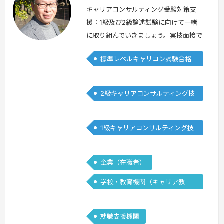
キャリアコンサルティング受験対策支
援：1級及び2級論述試験に向けて一緒
に取り組んでいきましょう。実技面接で
は重要ポイントを理解し、質の高いロー
標準レベルキャリコン試験合格
プレ練習が大切です。コンサルティング
者
の重要なポイントを的確に指摘し課題を
共有・改善していきます。過去にロープ
2級キャリアコンサルティング技
レを繰り返していても改善点が見つから
能士
ない、不足しているスキルが分からな
い、迷っていることがあれば相談くださ
1級キャリアコンサルティング技
い。丁寧にご指導させていただきます。
能士
2023…
続きを見る »
企業（在職者）
学校・教育機関（キャリア教
育）
就職支援機関