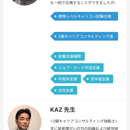
も一回で合格することができましたが、
ロープレにおいては大変苦戦しました。
標準レベルキャリコン試験合格
気持ちを聴くだけで見立て・問題共有が
者
全くできず、様々いただくアドバイスを
消化しきれず逆にどうしてよいかわから
2級キャリアコンサルティング技
ず迷走すること数カ月、あっているかな
能士
と思う先生に絞り、継続的にみていただ
くことで一つずつ課題をクリアすること
就職支援機関
ができました。今回レッスンを受ける目
ジョブ・カード作成支援
的や…
続きを見る »
中高年支援
若年者支援
女性支援
KAZ 先生
<2級キャリアコンサルティング技能士>
主に発達障がいの方の訓練および就労移