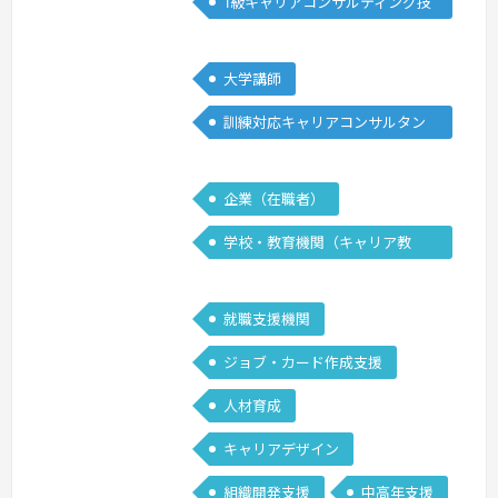
1級キャリアコンサルティング技
アを考える人まで幅広く目の前の人に寄
能士
り添っ…
続きを見る »
大学講師
訓練対応キャリアコンサルタン
ト
企業（在職者）
学校・教育機関（キャリア教
育）
就職支援機関
ジョブ・カード作成支援
人材育成
キャリアデザイン
組織開発支援
中高年支援