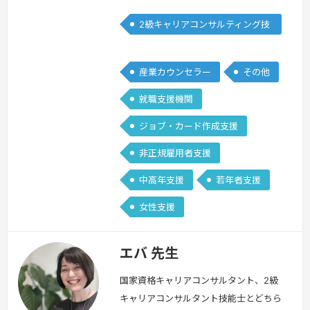
います。そして、何回でもやり直せると
2級キャリアコンサルティング技
思います。子育て、介護とブランクはあ
能士
りましたが、やりたい事やできることに
挑戦していく気持ちがあれば、乗り越え
産業カウンセラー
その他
ていけると確信しています。一緒に頑張
就職支援機関
って…
続きを見る »
ジョブ・カード作成支援
非正規雇用者支援
中高年支援
若年者支援
女性支援
エバ 先生
国家資格キャリアコンサルタント、2級
キャリアコンサルタント技能士とどちら