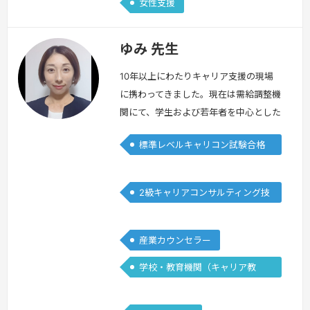
女性支援
フィー…
続きを見る »
ゆみ 先生
10年以上にわたりキャリア支援の現場
に携わってきました。現在は需給調整機
関にて、学生および若年者を中心とした
キャリア支援に従事しており、進路選択
標準レベルキャリコン試験合格
や就職活動に関する相談、職業理解支援
者
などを行っています。学生時代の就職活
動では、自己理解や仕事理解を十分に行
2級キャリアコンサルティング技
わないまま、当時成長分野として注目さ
能士
れていたIT業界に進み、エンジニアとし
て就職しました。しかし実際に働く中
産業カウンセラー
で、「こんなはずではなかった」という
学校・教育機関（キャリア教
違和…
続きを見る »
育）