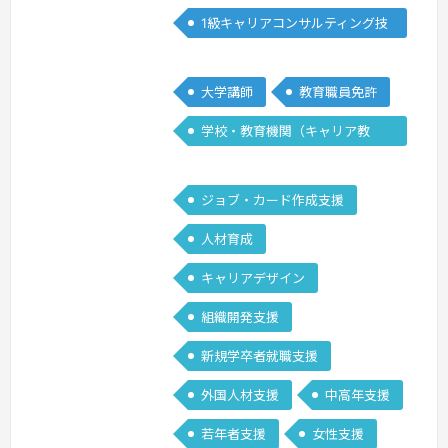
に、自らのカウンセリングを客観的に振
1級キャリアコンサルティング技
り返るサポートを致します。
続きを見
能士
る »
大学講師
教育職員免許
学校・教育機関（キャリア教
育）
ジョブ・カード作成支援
人材育成
キャリアデザイン
組織開発支援
新規学卒者就職支援
外国人材支援
中高年支援
若年者支援
女性支援