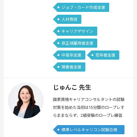
ジョブ・カード作成支援
人材育成
キャリアデザイン
非正規雇用者支援
中高年支援
若年者支援
障害者支援
じゅんこ 先生
国家資格キャリアコンサルタントの試験
対策を始めた当初は15分間のロープレす
らままならず、2級受験のロープレ練習
では口頭試問で頭が真っ白になっていた
標準レベルキャリコン試験合格
私ですが、国家資格キャリアコンサルタ