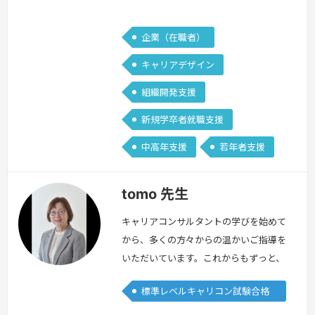
全力でお手伝いをさせていただきます。
ト
ロー…
続きを見る »
企業（在職者）
キャリアデザイン
組織開発支援
新規学卒者就職支援
中高年支援
若年者支援
tomo 先生
キャリアコンサルタントの学びを始めて
から、多くの方々からの温かいご指導を
いただいています。これからもずっと、
学びを止めずに歩んでいきたいと思いま
標準レベルキャリコン試験合格
す。人生１００年時代。生涯現役。人は
者
何歳になっても確実に成長すると思って