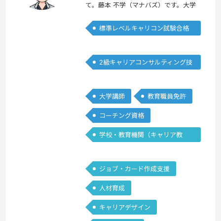
て。藤本 不学（マナバズ）です。大学
教授として産業・組織心理学を専門に、
標準レベルキャリコン試験合格
対人・協働スキルに関する教育・研究・
者
実践に長年取り組んでいます。キャリア
コンサルタント養成においては、国家資
2級キャリアコンサルティング技
格キャリアコンサルタントおよび2級キ
能士
ャリアコンサルティング技能士として、
試験対策と実践支援の両面に関わってき
大学講師
教育職員免許
ました。キャリアコンサルティングの実
コーチング資格
務と…
続きを見る »
学校・教育機関（キャリア教
育）
ジョブ・カード作成支援
人材育成
キャリアデザイン