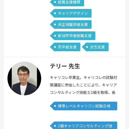
就職支援機関
キャリアデザイン
非正規雇用者支援
新規学卒者就職支援
若年者支援
女性支援
テリー 先生
キャリコレ卒業生。キャリコレの試験対
策講座に参加したことにより、キャリア
コンサルティング技能士2級を取得。長
年に渡りエンターテイメント企業に勤務
標準レベルキャリコン試験合格
し、音楽の制作・宣伝・海外渉外を経
者
て、人事部において各種形態の採用業務
や社員の様々な相談の他、キャリアコン
2級キャリアコンサルティング技