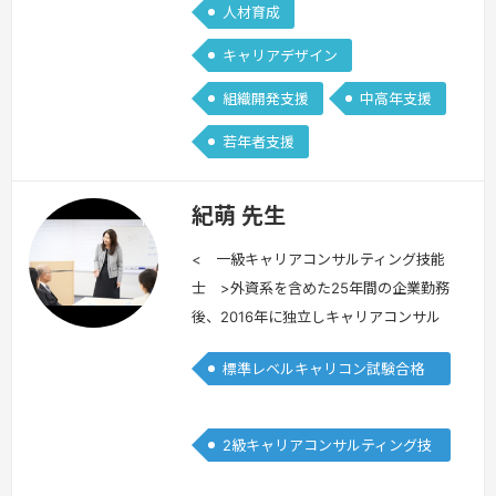
人材育成
キャリアデザイン
組織開発支援
中高年支援
若年者支援
紀萌 先生
< 一級キャリアコンサルティング技能
士 >外資系を含めた25年間の企業勤務
後、2016年に独立しキャリアコンサル
タントとして大学キャリアデザイン授
標準レベルキャリコン試験合格
業、企業研修、高校生/大学生からシニ
者
ア社会人までのキャリアコンサルティン
グを日々行っています。キャリアカウン
2級キャリアコンサルティング技
セリングに大切な関係構築をいかにして
能士
いくか、傾聴力トレーニングを行うと共