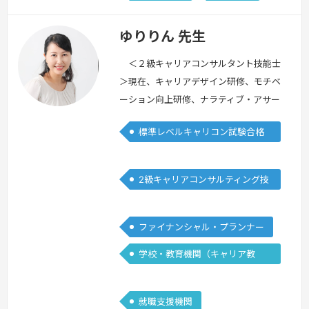
ゆりりん 先生
＜２級キャリアコンサルタント技能士
＞現在、キャリアデザイン研修、モチベ
ーション向上研修、ナラティブ・アサー
ティブコミュニケーション研修など、受
標準レベルキャリコン試験合格
講した方にあらゆるスキルを身に着けて
者
いただく「研修講師」をしています。キ
ャリコレでは、そのスキルを活かし、レ
2級キャリアコンサルティング技
ッスン後、みなさんに「前向きになって
能士
いただき、やる気がアップするようなフ
ィードバック」を心がけています。もと
ファイナンシャル・プランナー
もと私は、テレビ局で働いていました。
学校・教育機関（キャリア教
その…
続きを見る »
育）
就職支援機関