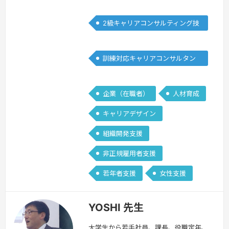
者
ントと2級キャリアコンサルティング技
能士の試験に1発合格を果たしました。
2級キャリアコンサルティング技
仕事・育児・試験対策と、限られた時間
能士
の中での効果的な試験対策—広範囲にわ
たる学科知識の習得、緊張しやすい面
訓練対応キャリアコンサルタン
接・口頭試問の克服方法、時間との戦い
ト
とな…
続きを見る »
企業（在職者）
人材育成
キャリアデザイン
組織開発支援
非正規雇用者支援
若年者支援
女性支援
YOSHI 先生
大学生から若手社員、課長、役職定年、