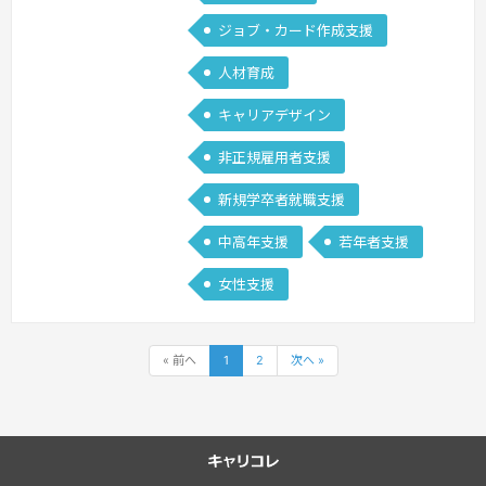
ジョブ・カード作成支援
人材育成
キャリアデザイン
非正規雇用者支援
新規学卒者就職支援
中高年支援
若年者支援
女性支援
« 前へ
1
2
次へ »